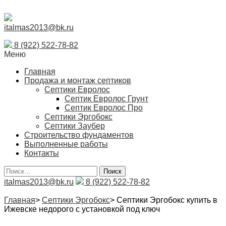
italmas2013@bk.ru
8 (922) 522-78-82
Меню
Главная
Продажа и монтаж септиков
Септики Евролос
Септик Евролос Грунт
Септик Евролос Про
Септики Эргобокс
Септики Заубер
Строительство фундаментов
Выполненные работы
Контакты
Поиск
italmas2013@bk.ru
8 (922) 522-78-82
Главная
>
Септики Эргобокс
>
Септики Эргобокс купить в
Ижевске недорого с установкой под ключ